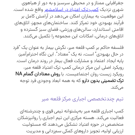
جغرافیایی ممتاز و در محیطی سرسبز و به دور از هیاهوی
شهری نزدیک
کمپ ترک اعتیاد در اسلامشهر
واقع شده است.
این موقعیت به بیماران امکان می‌دهد در آرامش کامل بر
فرآیند بهبودی خود تمرکز کنند. ساختمان‌های مجهز، اتاق‌های
اقامتی استاندارد، سالن‌های ورزشی، فضای سبز گسترده و
اتاق‌های درمانی، امکانات این مجموعه را تکمیل می‌کنند.
فلسفه حاکم بر کمپ قلعه میر، نگرش بیمار به عنوان یک “فرد
در حال بهبودی” است، نه یک “معتاد”. این نگاه احترام‌آمیز،
پایه ایجاد اعتماد و مشارکت فعال بیمار در روند درمان است.
رویکرد اصلی این مرکز درمانی کمپ ترک اعتیاد قلعه میر،
رویکرد زیست روان اجتماعیست. با
روش معتادان گمنام NA
ترک تضمینی بدون دارو
که به همه ابعاد وجودی فرد توجه
می‌کند.
تیم چندتخصصی اجباری مرکز قلعه میر
کمپ اجباری قلعه میر به‌پشتوانه تیمی قوی و چندرشته‌ای
فعالیت می‌کند. هسته مرکزی این تیم اجباری را روانپزشکان
متخصص در حوزه اعتیاد تشکیل می‌دهند که مسئولیت
ارزیابی اولیه، تجویز داروهای کمکی سم‌زدایی و مدیریت