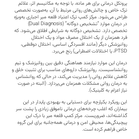
پروتکل درمانی برای هر ماده، با توجه به مکانیسم اثر، علائم
ترک خاص و چالش‌های روانی مرتبط با آن، به‌صورت تخصصی
طراحی می‌شود. مرکز کمپ ترک اعتیاد قلعه میر اجباری به‌ویژه
در درمان موارد “تشخیص دوگانه” (Dual Diagnosis)
تخصص دارد. تشخیص دوگانه به شرایطی اطلاق می‌شود. که
فرد همزمان از یک اختلال مصرف مواد و یک اختلال
روانپزشکی دیگر (مانند افسردگی اساسی، اختلال دوقطبی،
PTSD، یا اختلالات اضطرابی) رنج می‌برد.
درمان این موارد نیازمند هماهنگی دقیق بین روانپزشک و تیم
روانشناسیست. روانپزشک داروهای مناسب برای تثبیت خلق و
کاهش علائم روانی را مدیریت می‌کند، در حالی که روانشناس
به درمان روانی مشکلات همزمان می‌پردازد. (البته در صورت
نیاز اعزام به کلینیک).
این رویکرد یکپارچه برای دستیابی به بهبودی پایدار در این
بیماران که اغلب چرخه‌های درمانی ناموفق زیادی را پشت سر
گذاشته‌اند، ضروریست. مرکز کمپ قلعه میر با درک این
پیچیدگی‌ها، محیطی امن و درمانی همه‌جانبه برای این گروه
خاص فراهم کرده است.