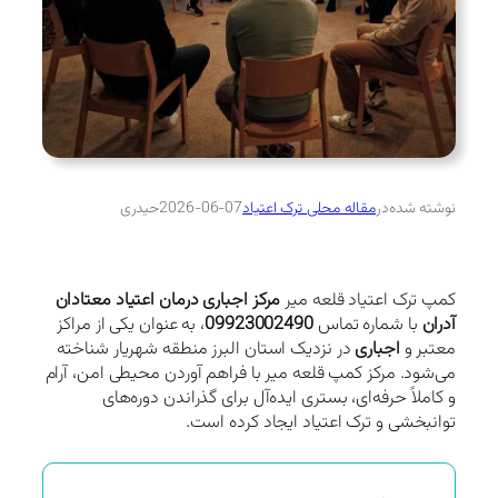
نوشته شده
در
مقاله محلی ترک اعتیاد
2026-06-07
حیدری
کمپ ترک اعتیاد قلعه میر
مرکز اجباری درمان اعتیاد معتادان
آدران
با شماره تماس
09923002490
، به عنوان یکی از مراکز
معتبر و
اجباری
در نزدیک استان البرز منطقه شهریار شناخته
می‌شود. مرکز کمپ قلعه میر با فراهم آوردن محیطی امن، آرام
و کاملاً حرفه‌ای، بستری ایده‌آل برای گذراندن دوره‌های
توانبخشی و ترک اعتیاد ایجاد کرده است.