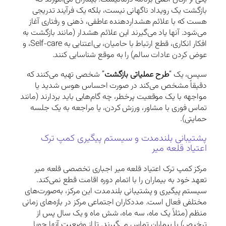
بازگشت یک رویداد ناگهانی نیست، بلکه یک فرآیند تدریجی
هست که با علائم هشداردهنده عاطفی، ذهنی و رفتاری آغاز
می‌شود. آنها یاد می‌گیرند این علائم هشدار (مانند بازگشت به
افکار انکاری، قطع ارتباط با حامیان، بی‌اعتنایی به Self-care، و
عوض کردن عادات سالم) را به موقع شناسایی کنند.
سپس، یک “
طرح عملیاتی بازگشت
” شخصی تهیه می‌کنند که
دقیقاً مشخص می‌کند در صورت احساس هوس شدید یا
مواجهه با یک موقعیت پرخطر، چه گام‌هایی باید بردارند (مانند
تماس فوری با مشاور، ورزش کردن، یا مراجعه به یک جلسه
حمایتی).
پشتیبانی بلندمدت و سیستم پیگیری کمپ ترک
اعتیاد قلعه میر
مرکز کمپ ترک اعتیاد قلعه میر اجباری تخصصی قلعه میر
تعهد خود به بیماران را با اتمام دوره اقامت قطع نمی‌کند.
سیستم پیگیری و پشتیبانی بلندمدت این مرکز، به‌صورت‌های
مختلفی فعال است. مددکاران اجتماعی مرکز در بازه‌های زمانی
منظم (مثلاً یک ماه، سه ماه، شش ماه و یک سال پس از
ترخیص) با بیماران تماس می‌گیرند. تا از وضعیت آنها جویا